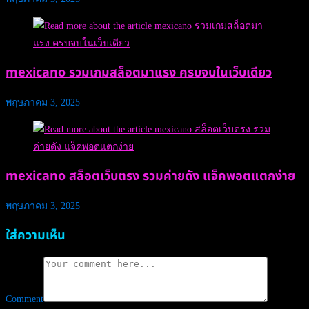
mexicano รวมเกมสล็อตมาแรง ครบจบในเว็บเดียว
พฤษภาคม 3, 2025
mexicano สล็อตเว็บตรง รวมค่ายดัง แจ็คพอตแตกง่าย
พฤษภาคม 3, 2025
ใส่ความเห็น
Comment